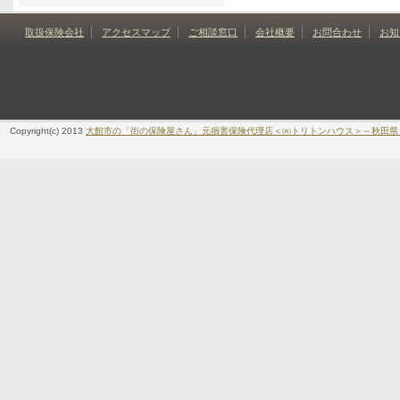
取扱保険会社
アクセスマップ
ご相談窓口
会社概要
お問合わせ
お知
Copyright(c) 2013
大館市の「街の保険屋さん」元損害保険代理店＜㈲トリトンハウス＞～秋田県