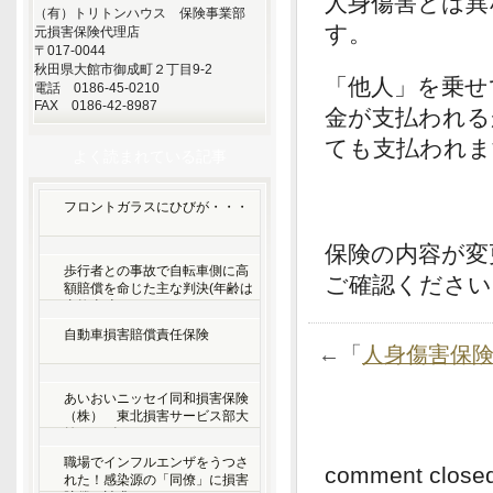
人身傷害とは異
（有）トリトンハウス 保険事業部
す。
元損害保険代理店
〒017-0044
秋田県大館市御成町２丁目9-2
「他人」を乗せ
電話 0186-45-0210
FAX 0186-42-8987
金が支払われる
ても支払われま
よく読まれている記事
フロントガラスにひびが・・・
保険の内容が変
歩行者との事故で自転車側に高
ご確認ください
額賠償を命じた主な判決(年齢は
事故当時)
自動車損害賠償責任保険
←「
人身傷害保
あいおいニッセイ同和損害保険
（株） 東北損害サービス部大
館サービスオフィスについて
職場でインフルエンザをうつさ
comment close
れた！感染源の「同僚」に損害