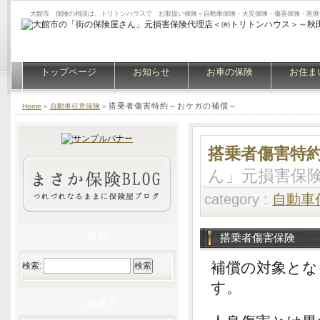
大館市 保険の相談は、トリトンハウスで お取扱い保険＜自動車保険・火災保険・傷害保険・医療
トップページ
お知らせ
お車の保険
お住ま
搭乗者傷害特約～おケガの補償～
Home
»
自動車任意保険
»
搭乗者傷害特
ん」元損害保
category :
自動車
検索
搭乗者傷害保険
補償の対象とな
検索:
す。
ご連絡先